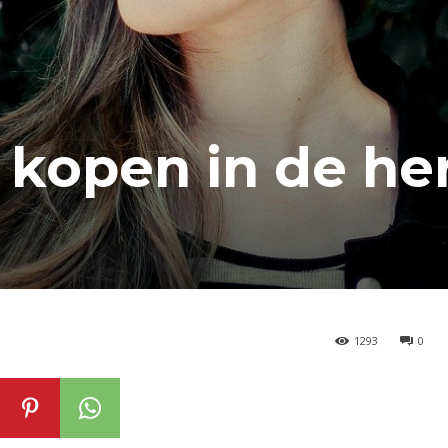
 kopen in de her
1293
0