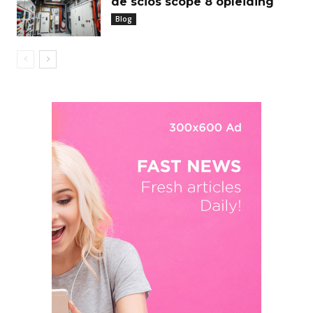
de scios scope 8 opleiding
Blog