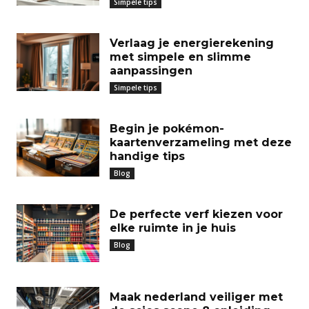
Simpele tips
Verlaag je energierekening
met simpele en slimme
aanpassingen
Simpele tips
Begin je pokémon-
kaartenverzameling met deze
handige tips
Blog
De perfecte verf kiezen voor
elke ruimte in je huis
Blog
Maak nederland veiliger met