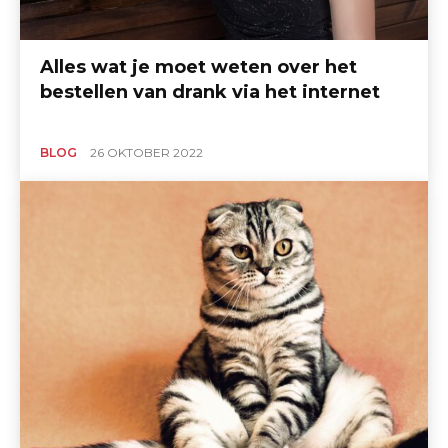
Alles wat je moet weten over het
bestellen van drank via het internet
BLOG
26 OKTOBER 2022