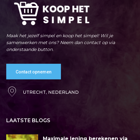
Maak het jezelf simpel en koop het simpel! Wil je
samenwerken met ons? Neem dan contact op via
onderstaande button.
Contact opnemen
UTRECHT, NEDERLAND
LAATSTE BLOGS
Maximale lening berekenen via