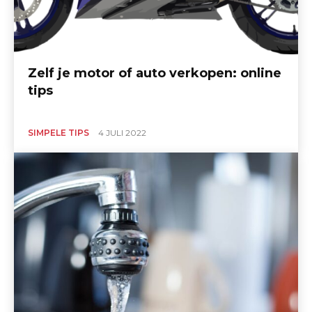
Zelf je motor of auto verkopen: online
tips
SIMPELE TIPS
4 JULI 2022