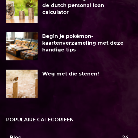
de dutch personal loan
calculator
Begin je pokémon-
kaartenverzameling met deze
handige tips
Weg met die stenen!
POPULAIRE CATEGORIEËN
Blog
24