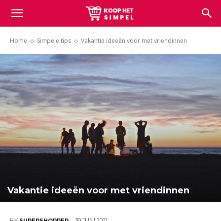
Koop
Home
Simpele tips
Vakantie ideeën voor met vriendinnen
het
simpel
Vakantie ideeën voor met vriendinnen
30 JUNI 2021
BY
SUPERSHOPPER