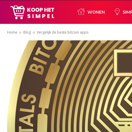
Koop
WONEN
SIM
Home
Blog
Vergelijk de beste bitcoin apps
het
simpel