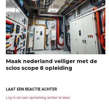
Blog
Maak nederland veiliger met de
scios scope 8 opleiding
LAAT EEN REACTIE ACHTER
Log in om een opmerking achter te laten