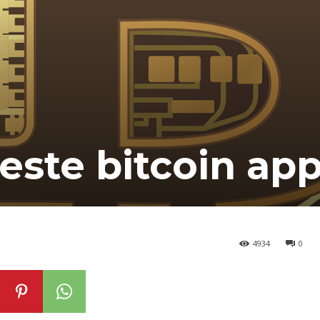
beste bitcoin ap
4934
0