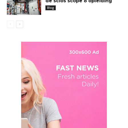
de scios scope 8 opleiding
Blog