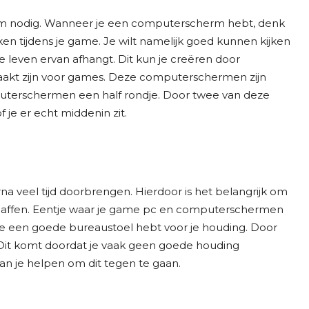
m nodig. Wanneer je een computerscherm hebt, denk
ken tijdens je game. Je wilt namelijk goed kunnen kijken
e leven ervan afhangt. Dit kun je creëren door
kt zijn voor games. Deze computerschermen zijn
uterschermen een half rondje. Door twee van deze
je er echt middenin zit.
na veel tijd doorbrengen. Hierdoor is het belangrijk om
haffen. Eentje waar je game pc en computerschermen
 je een goede bureaustoel hebt voor je houding. Door
 Dit komt doordat je vaak geen goede houding
n je helpen om dit tegen te gaan.