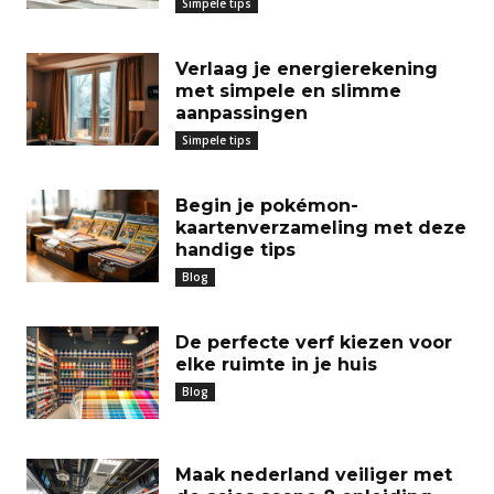
Simpele tips
Verlaag je energierekening
met simpele en slimme
aanpassingen
Simpele tips
Begin je pokémon-
kaartenverzameling met deze
handige tips
Blog
De perfecte verf kiezen voor
elke ruimte in je huis
Blog
Maak nederland veiliger met