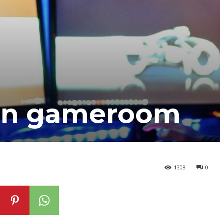
gen gameroom
1308
0