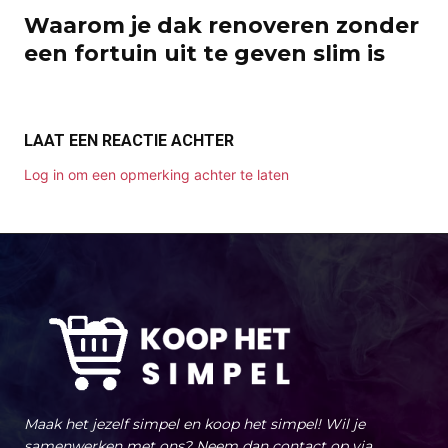
Waarom je dak renoveren zonder
een fortuin uit te geven slim is
LAAT EEN REACTIE ACHTER
Log in om een opmerking achter te laten
Maak het jezelf simpel en koop het simpel! Wil je
samenwerken met ons? Neem dan contact op via