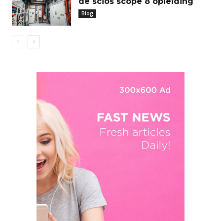
de scios scope 8 opleiding
Blog