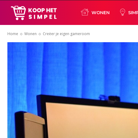
Koop
WONEN
SIM
Home
Wonen
Creëer je eigen gameroom
het
simpel