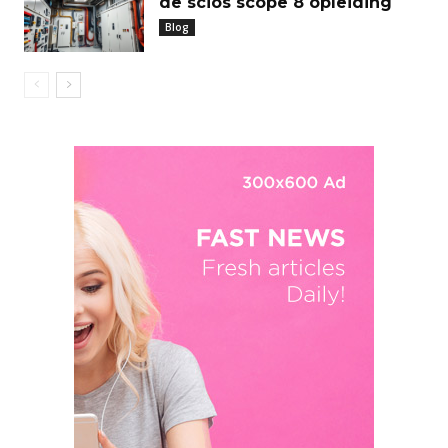
de scios scope 8 opleiding
Blog