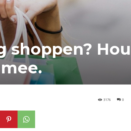
ng shoppen? Ho
 mee.
3176
0