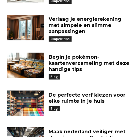
Simpele tips
Verlaag je energierekening
met simpele en slimme
aanpassingen
Simpele tips
Begin je pokémon-
kaartenverzameling met deze
handige tips
Blog
De perfecte verf kiezen voor
elke ruimte in je huis
Blog
Maak nederland veiliger met