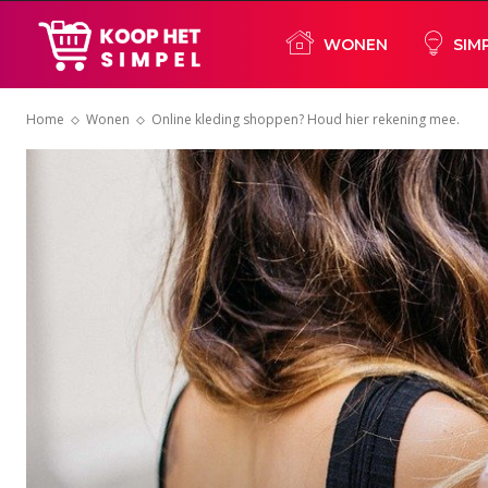
Koop
WONEN
SIM
Home
Wonen
Online kleding shoppen? Houd hier rekening mee.
het
simpel